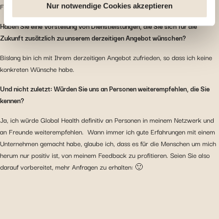
Frage hatte, die eine schnelle Antwort erforderte.
Deaktivierung von hier verwendeten Cookies einige
Nur notwendige Cookies akzeptieren
Funktionen oder Teile dieser Website möglicherweise
Haben Sie eine Vorstellung von Dienstleistungen, die Sie sich für die
nicht mehr normal zugänglich sind. Andere werden
Zukunft zusätzlich zu unserem derzeitigen Angebot wünschen?
verwendet, um : Ihre Nutzererfahrung zu verbessern,
indem Sie Ihre Funktionen anpassen und sich an Ihre
Bislang bin ich mit Ihrem derzeitigen Angebot zufrieden, so dass ich keine
Entscheidungen erinnern. Das Publikum zu messen,
konkreten Wünsche habe.
indem wir die Anzahl der Besucher verfolgen und
Und nicht zuletzt: Würden Sie uns an Personen weiterempfehlen, die Sie
verstehen, wie Sie auf unsere Website gelangen.
kennen?
Personalisierte Angebote und Dienstleistungen
bereitstellen und deren Leistung verfolgen. Informationen
Ja, ich würde Global Health definitiv an Personen in meinem Netzwerk und
mit den verwendeten sozialen Netzwerken zu teilen und
an Freunde weiterempfehlen. Wann immer ich gute Erfahrungen mit einem
Ihnen die Möglichkeit zu geben, Inhalte anzuzeigen, die
Unternehmen gemacht habe, glaube ich, dass es für die Menschen um mich
auf einer externen Website gehostet werden.
herum nur positiv ist, von meinem Feedback zu profitieren. Seien Sie also
darauf vorbereitet, mehr Anfragen zu erhalten: 🙂