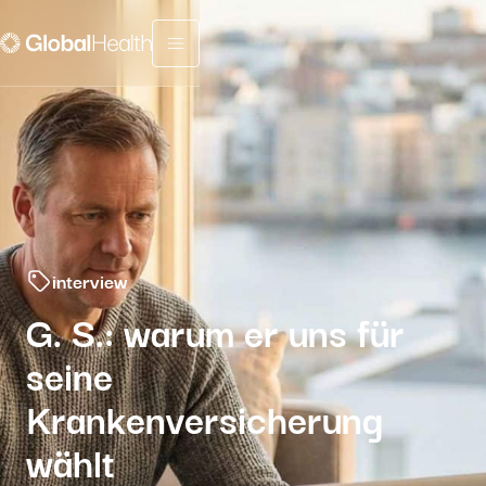
Menu fermé
interview
G. S.: warum er uns für
seine
Krankenversicherung
wählt