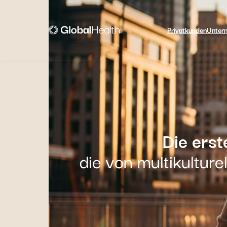
Privatkunden
Unter
Die erst
die von multikulture