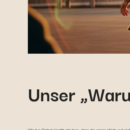
Unser „War
Wir bei Global Health glauben, dass die ganze Welt und nicht