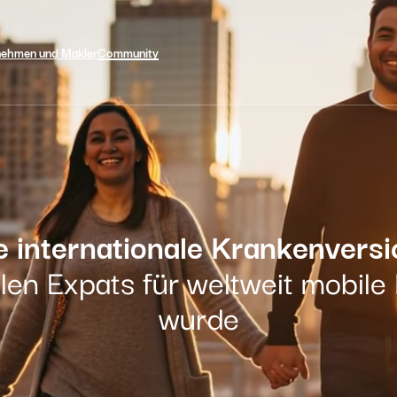
nehmen und Makler
Community
e internationale Krankenvers
llen Expats für weltweit mobil
wurde