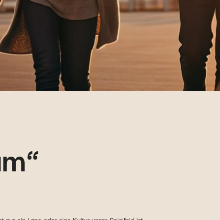
um“
 nur ein Land oder eine Kultur unser Spielfeld ist.