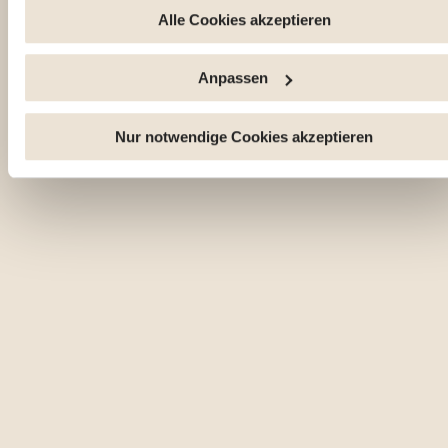
widerrufen, indem Sie auf den Link "Cookie-Verwaltung" am
Alle Cookies akzeptieren
Ende der Seite klicken. Einige dieser Cookies sind für das
ordnungsgemäße Funktionieren der Website unbedingt
Anpassen
erforderlich. Bitte beachten Sie, dass bei der Deaktivierung 
hier verwendeten Cookies einige Funktionen oder Teile diese
Website möglicherweise nicht mehr normal zugänglich sind.
Nur notwendige Cookies akzeptieren
Andere werden verwendet, um : Ihre Nutzererfahrung zu
verbessern, indem Sie Ihre Funktionen anpassen und sich a
Ihre Entscheidungen erinnern. Das Publikum zu messen,
indem wir die Anzahl der Besucher verfolgen und verstehen,
wie Sie auf unsere Website gelangen. Personalisierte Angeb
und Dienstleistungen bereitstellen und deren Leistung
verfolgen. Informationen mit den verwendeten sozialen
Netzwerken zu teilen und Ihnen die Möglichkeit zu geben,
Inhalte anzuzeigen, die auf einer externen Website gehostet
werden.