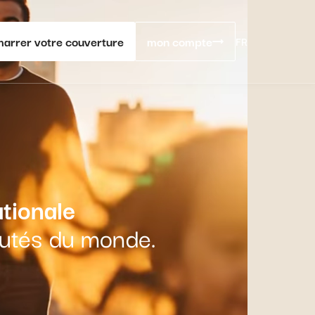
arrer votre couverture
mon compte
FR
tionale
autés du monde.