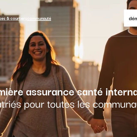
dém
ses & courtiers
communauté
mière assurance santé interna
triés pour toutes les commun