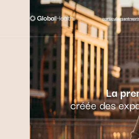
particuliers
entrepri
La pre
créée des expa